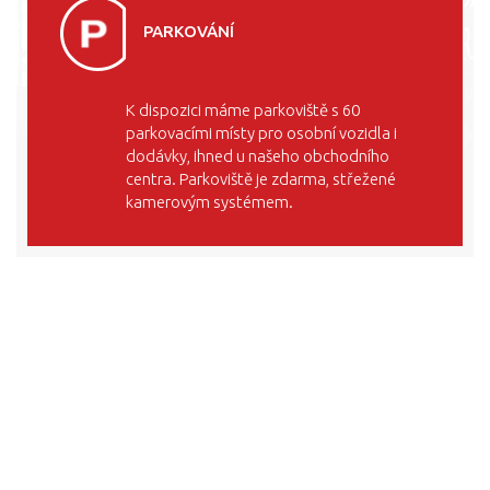
PARKOVÁNÍ
K dispozici máme parkoviště s 60
parkovacími místy pro osobní vozidla i
dodávky, ihned u našeho obchodního
centra. Parkoviště je zdarma, střežené
kamerovým systémem.