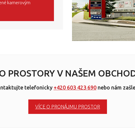
ežené kamerovým
 O PROSTORY V NAŠEM OBCHOD
ontaktujte telefonicky
+420 603 423 690
nebo nám zašl
VÍCE O PRONÁJMU PROSTOR