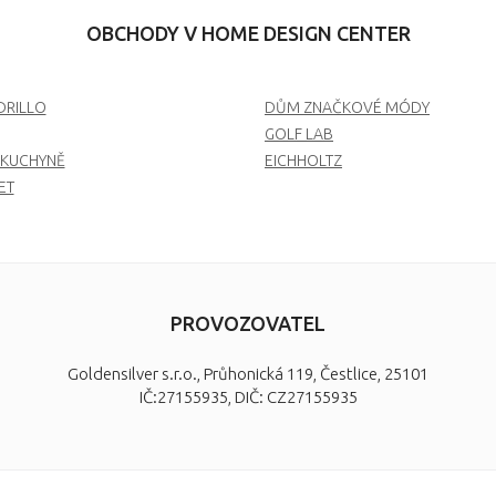
OBCHODY V HOME DESIGN CENTER
RILLO
DŮM ZNAČKOVÉ MÓDY
GOLF LAB
 KUCHYNĚ
EICHHOLTZ
ET
PROVOZOVATEL
Goldensilver s.r.o., Průhonická 119, Čestlice, 25101
IČ:27155935, DIČ: CZ27155935