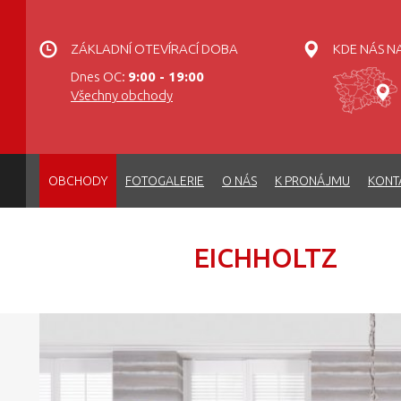
ZÁKLADNÍ OTEVÍRACÍ DOBA
KDE NÁS N
Dnes OC:
9:00 - 19:00
Všechny obchody
OBCHODY
FOTOGALERIE
O NÁS
K PRONÁJMU
KONT
EICHHOLTZ