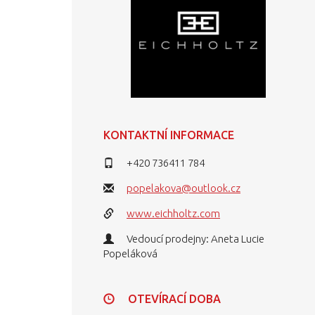
KONTAKTNÍ INFORMACE
+420 736411 784
popelakova@outlook.cz
www.eichholtz.com
Vedoucí prodejny: Aneta Lucie
Popeláková
OTEVÍRACÍ DOBA