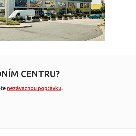
NÍM CENTRU?
ete
nezávaznou poptávku
.