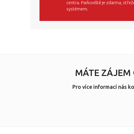
centra. Parkoviště je zdarma, stř
systémem.
MÁTE ZÁJEM
Pro více informací nás k