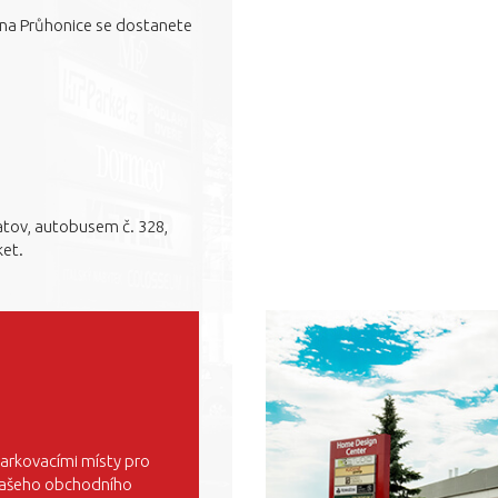
 na Průhonice se dostanete
patov, autobusem č. 328,
ket.
parkovacími místy pro
 našeho obchodního