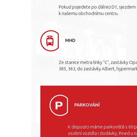
Pokud pojedete po dálnici D1, sjezdem
k našemu obchodnímu centru.
MHD
Ze stanice metra linky "C", zastávky O
385, 363, do zastávky Albert, hypermar
PARKOVÁNÍ
K dispozici máme parkoviště s 60 
osobní vozidla i dodávky, ihned u